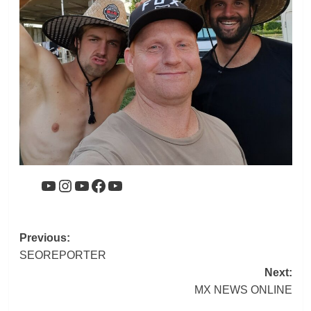
YouTube
Instagram
YouTube
Facebook
YouTube
Post
Previous:
SEOREPORTER
navigation
Next:
MX NEWS ONLINE