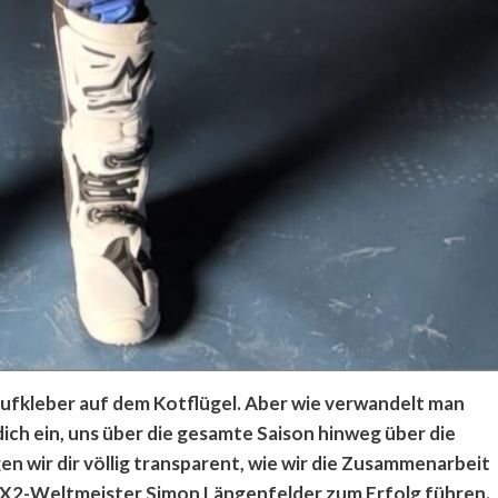
ufkleber auf dem Kotflügel. Aber wie verwandelt man
ich ein, uns über die gesamte Saison hinweg über die
en wir dir völlig transparent, wie wir die Zusammenarbeit
MX2-Weltmeister Simon Längenfelder zum Erfolg führen.