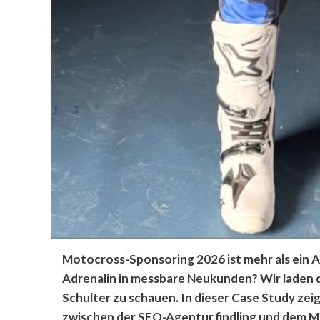
Motocross-Sponsoring 2026 ist mehr als ein A
Adrenalin in messbare Neukunden? Wir laden d
Schulter zu schauen. In dieser Case Study zeig
zwischen der SEO-Agentur findling und dem 