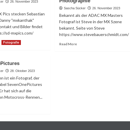
Photographie
ker
26. November 2023
Sascha Sücker
26. November 2023
X Pics stecken Sebastian
Bekannt als der ADAC MX Masters
Danny "mxkanthak"
Fotograf ist Steve in der MX Szene
ontakt und Bilder findet
bekannt. Seite von Steve
tps://sd-mxpics.com/
https://www.stevebauerschmidt.com/
ad
Fotografie
Read
Read More
re
more
out
about
-
Steve
Pictures
pics
Bauerschmidt
Photographie
ker
28. Oktober 2023
n ist ein Fotograf, der
abel SevenOnePictures
Er hat sich auf die
von Motocross-Rennen...
ad
re
out
venOnePictures