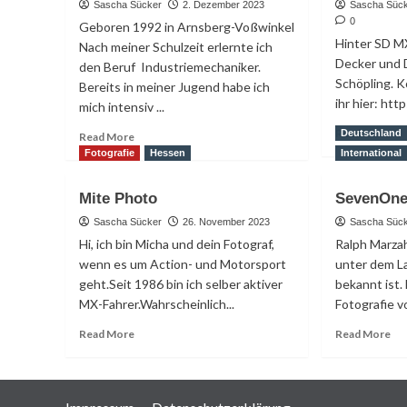
Sascha Sücker
2. Dezember 2023
Sascha Süc
0
Geboren 1992 in Arnsberg-Voßwinkel
Hinter SD M
Nach meiner Schulzeit erlernte ich
Decker und 
den Beruf Industriemechaniker.
Schöpling. K
Bereits in meiner Jugend habe ich
ihr hier: ht
mich intensiv ...
Re
Read More
Read
Deutschland
Read More
mo
more
Fotografie
Hessen
International
ab
about
SD
Kai
Mite Photo
SevenOne
MX
Brake
Sascha Sücker
26. November 2023
Sascha Süc
Hi, ich bin Micha und dein Fotograf,
Ralph Marzah
wenn es um Action- und Motorsport
unter dem L
geht.Seit 1986 bin ich selber aktiver
bekannt ist. 
MX-Fahrer.Wahrscheinlich...
Fotografie 
Read
Re
Read More
Read More
more
mo
about
ab
Mite
Se
Photo