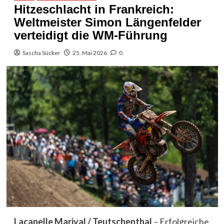
Hitzeschlacht in Frankreich:
Weltmeister Simon Längenfelder
verteidigt die WM-Führung
Sascha Sücker
25. Mai 2026
0
Lacapelle Marival / Teutschenthal
– Erfolgreiche