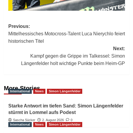
Post
Previous:
Mittelhessisches Motocross-Talent Luca Nierychlo feiert
navigation
historischen Titel
Next:
Kampf gegen die Grippe im Talkessel: Simon
Längenfelder holt wichtige Punkte beim Heim-GP
More Stories
International
News
Simon Längenfelder
Starke Antwort im tiefen Sand: Simon Längenfelder
stürmt in Lommel aufs Podest
Sascha Sücker
2. August 2026
0
International
News
Simon Längenfelder