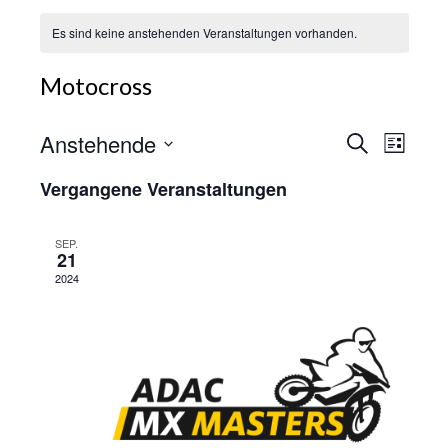
Es sind keine anstehenden Veranstaltungen vorhanden.
Motocross
Vera
Anstehende
Veranst
Suche
Liste
Ansi
Suche
Datum
Vergangene Veranstaltungen
Navig
wählen.
und
Ansicht
SEP.
21
Navigat
2024