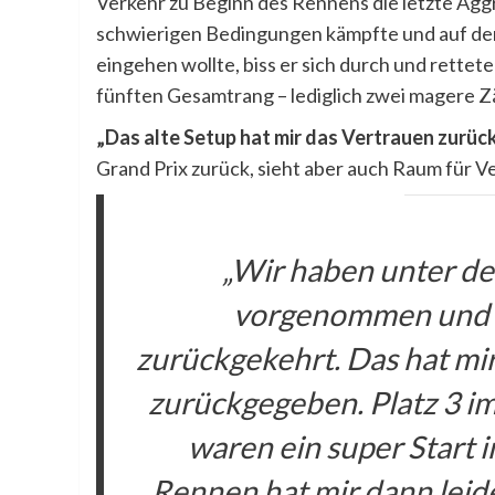
Verkehr zu Beginn des Rennens die letzte Aggr
schwierigen Bedingungen kämpfte und auf der 
eingehen wollte, biss er sich durch und rettet
fünften Gesamtrang – lediglich zwei magere Z
„Das alte Setup hat mir das Vertrauen zurü
Grand Prix zurück, sieht aber auch Raum für 
„Wir haben unter d
vorgenommen und s
zurückgekehrt. Das hat mir
zurückgegeben. Platz 3 i
waren ein super Start
Rennen hat mir dann leider