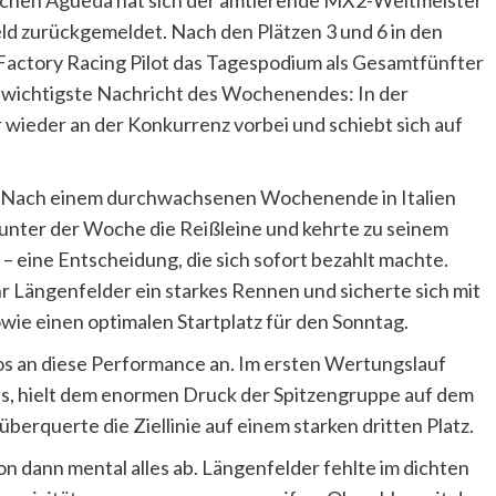
ld zurückgemeldet. Nach den Plätzen 3 und 6 in den
actory Racing Pilot das Tagespodium als Gesamtfünfter
wichtigste Nachricht des Wochenendes: In der
 wieder an der Konkurrenz vorbei und schiebt sich auf
Nach einem durchwachsenen Wochenende in Italien
unter der Woche die Reißleine und kehrte zu seinem
 eine Entscheidung, die sich sofort bezahlt machte.
r Längenfelder ein starkes Rennen und sicherte sich mit
ie einen optimalen Startplatz für den Sonntag.
s an diese Performance an. Im ersten Wertungslauf
s, hielt dem enormen Druck der Spitzengruppe auf dem
rquerte die Ziellinie auf einem starken dritten Platz.
dann mental alles ab. Längenfelder fehlte im dichten