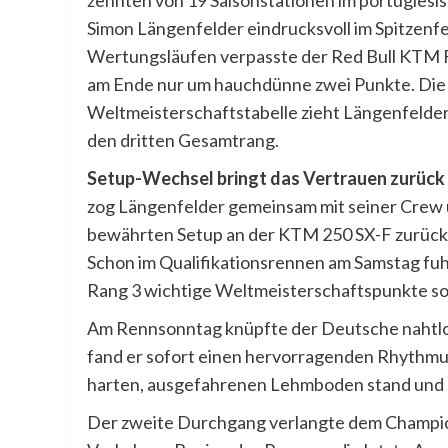
Simon Längenfelder eindrucksvoll im Spitzenfe
Wertungsläufen verpasste der Red Bull KTM F
am Ende nur um hauchdünne zwei Punkte. Die 
Weltmeisterschaftstabelle zieht Längenfelder
den dritten Gesamtrang.
Setup-Wechsel bringt das Vertrauen zurück
zog Längenfelder gemeinsam mit seiner Crew 
bewährten Setup an der KTM 250 SX-F zurück –
Schon im Qualifikationsrennen am Samstag fuh
Rang 3 wichtige Weltmeisterschaftspunkte sow
Am Rennsonntag knüpfte der Deutsche nahtlo
fand er sofort einen hervorragenden Rhythmu
harten, ausgefahrenen Lehmboden stand und übe
Der zweite Durchgang verlangte dem Champion 