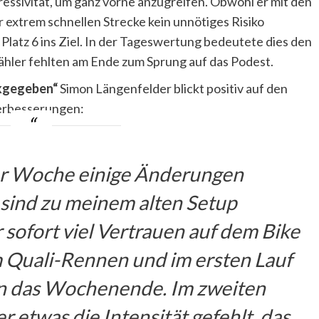
essivität, um ganz vorne anzugreifen. Obwohl er mit den
extrem schnellen Strecke kein unnötiges Risiko
e Platz 6 ins Ziel. In der Tageswertung bedeutete dies den
ähler fehlten am Ende zum Sprung auf das Podest.
ckgegeben“
Simon Längenfelder blickt positiv auf den
Verbesserungen:
er Woche einige Änderungen
ind zu meinem alten Setup
 sofort viel Vertrauen auf dem Bike
m Quali-Rennen und im ersten Lauf
 in das Wochenende. Im zweiten
 etwas die Intensität gefehlt, das