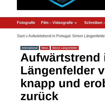
Fotografie
Film – Videografie
Schreiben 
Start
»
Aufwärtstrend in Portugal: Simon Längenfeld
International
News
Simon Längenfelder
Aufwärtstrend 
Längenfelder 
knapp und ero
zurück